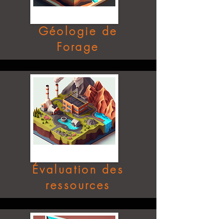
G
é
ologie de
Forage
Évaluation des
ressources